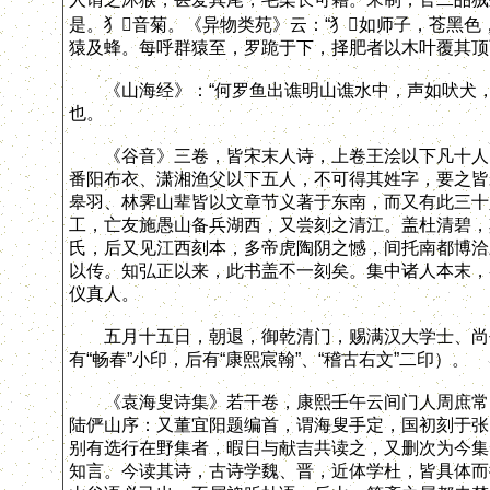
是。犭音菊。《异物类苑》云：“犭如师子，苍黑色
猿及蜂。每呼群猿至，罗跪于下，择肥者以木叶覆其顶
《山海经》：“何罗鱼出谯明山谯水中，声如吠犬，
也。
《谷音》三卷，皆宋末人诗，上卷王浍以下凡十人，
番阳布衣、潇湘渔父以下五人，不可得其姓字，要之皆
皋羽、林霁山辈皆以文章节义著于东南，而又有此三十
工，亡友施愚山备兵湖西，又尝刻之清江。盖杜清碧，
氏，后又见江西刻本，多帝虎陶阴之憾，间托南都博洽
以传。知弘正以来，此书盖不一刻矣。集中诸人本末，
仪真人。
五月十五日，朝退，御乾清门，赐满汉大学士、尚书
有“畅春”小印，后有“康熙宸翰”、“稽古右文”二印）。
《袁海叟诗集》若干卷，康熙壬午云间门人周庶常（
陆俨山序：又董宜阳题编首，谓海叟手定，国初刻于张
别有选行在野集者，暇日与献吉共读之，又删次为今集
知言。今读其诗，古诗学魏、晋，近体学杜，皆具体而