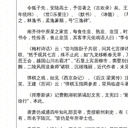
令狐子先，安陆高士，予尝著之《古欢录》矣。王彦
年统纬》、《世乐要注》、《默书》、《谗髓》、《
之，林逸书，孟逸篆额，号“三逸碑”。
南齐侍中庾杲之家贫，每食生韭、熟韭、韭菹，时人
书令，性俭吝，食止韭菹，其客李元佑戏语人曰：“李令
《梅村诗话》云：“尝与陈卧子共宿，问其七言律诗何
联。”然予观其七言，殊不止此，如“九龙移帐春无草，
思王会，越国山川出霸才”，“石显上宾居柳市，窦婴别业
阙，二陵风雨送秦师”诸联，沉雄瑰丽，近代作者，未
弹棋之戏，始见《西京杂记》，《后汉·梁冀传》注
笑。王建《宫词》云：“弹棋玉指两参差，背局临虚斗
《挥麈新谈》记费鹅湖初第谒彭文宪，文宪曰：“殿上
徐行”，本此。
唐萧仿咸通四年知礼部贡举，责授蕲州刺史，有《与
有，而名字陆沉。”皆仿是年所举士也。