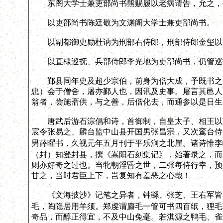
东阁大学士兼吏部尚书熊赐履以老病请告，允之，
以吏部尚书陈廷敬为文渊阁大学士兼吏部尚书。
以副都御史励杜讷为刑部右侍郎，刑部侍郎金玺以
以直棣巡抚、兵部侍郎李光地为吏部尚书，仍管巡
鄞县同年史及超少宗伯，前身为僧大成，予既书之《
忠）会于僧舍，屠亦鄞人也，因讯及史事。屠言其邑人
翁者，尝施斋供，与之善，后僧化去，而通参以是日生
唐武后游石淙倡和诗，首御制，自皇太子、相王以下
宸令张易之、麟台监中山县开国男张昌宗，又次鸾台侍
男薛曜书，久视元年五月刊于平乐涧之北崖。诸诗惟李
（封）知登封县，撰《嵩阳石刻集记》，始著录之，而
则亦好奇之过也。当牝朝淫昏之世，二张每侍行幸，预
甘之，当时君臣上下，岂复知有羞恶之心哉！
《文海披沙》记笔之异者，钟繇、张芝、王右军皆用
毛，陶隐居用羊须。郑虔谓麝毛一管可书四百纸，狸毛
奇品，而醇正得宜，不及中山兔毫。若淇源之鸭毛、雀