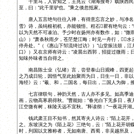
千里马，人皆知之，王兆云《湖海搜奇》载陕西民家
至，曰：“此千里驴也。”乘之倏忽抵家。
唐人五言绝句往往入禅，有得意忘言之妙，与净名、
雪》诗，虽钝根初机，亦能顿悟。程石瞿有绝句云：
以为天然不可凑泊。予少时在扬州亦有数作，如：“微
山》）“萧条秋雨夕，苍茫楚江晦；时见一舟行，水
停舟处。”（《惠山下邹流绮过访》）“山堂振法鼓，江
口》）又在京师有诗云：“凌晨出西郭，招提过微雨；
知味外味者当自得之。
南昌陈士业（弘绪）言，尝登泰山日观峰，四更起候
之乃成日轮，因悟气至此始聚而为日，日生一日，非以
海经》云：“羲、和，二国名，每日出，二国人为御，推
七言律联句，神韵天然，古人亦不多见。如高季迪：“
画，云物高寒易得秋。”曹能始：“春光白下无多日，夜
江空微有树，秣陵天远不宜秋。”释读彻：“一夜花开湖
钱武肃王目不知书，然其寄夫人诗云：“陌上花开，
之。东坡演之为《陌上花》三绝句，云：“陌上花开胡
时，列国以文雅称者，无如南唐、西蜀，非吴越所及，