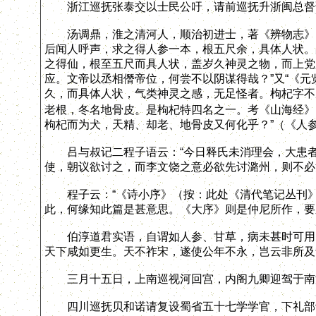
浙江巡抚张泰交以士民公吁，请前巡抚升浙闽总督
汤调鼎，淮之清河人，顺治初进士，著《辨物志》，
后闻人呼声，求之得人参一本，根五尺余，具体人状。
之得仙，根至五尺而具人状，盖岁久神灵之物，而上党
应。文帝以丞相僭帝位，何尝不以阴谋得哉？”又“《
久，而具体人状，气类神灵之感，无足怪者。枸杞字不
老根，冬名地骨皮。是枸杞特四名之一。考《山海经》
枸杞而为犬，天精、却老、地骨皮又何化乎？”（《人
吕与叔记二程子语云：“今日释氏未消理会，大患者
使，朝议欲讨之，而李文饶之意必欲先讨潞州，则不必
程子云：“《诗小序》（按：此处《清代笔记丛刊》本
此，何缘知此篇是甚意思。《大序》则是仲尼所作，要
伯淳道君实语，自谓如人参、甘草，病未甚时可用，
天下咸如更生。天不祚宋，遂使公年不永，岂云非所及
三月十五日，上南巡视河回宫，内阁九卿迎驾于南
四川巡抚贝和诺请复设蜀省五十七学学官，下礼部