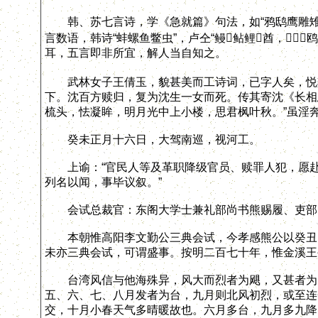
韩、苏七言诗，学《急就篇》句法，如“鸦鸱鹰雕雉鹄
言数语，韩诗“蚌螺鱼鳖虫”，卢仝“鳗鲇鲤酋，
耳，五言即非所宜，解人当自知之。
武林女子王倩玉，貌甚美而工诗词，已字人矣，悦其
下。沈百方赎归，复为沈生一女而死。传其寄沈《长相
梳头，怯凝眸，明月光中上小楼，思君枫叶秋。”虽淫
癸未正月十六日，大驾南巡，视河工。
上谕：“官民人等及革职降级官员、赎罪人犯，愿赴
列名以闻，事毕议叙。”
会试总裁官：东阁大学士兼礼部尚书熊赐履、吏部尚
本朝惟高阳李文勤公三典会试，今孝感熊公以癸丑、
未亦三典会试，可谓盛事。按明二百七十年，惟金溪王
台湾风信与他海殊异，风大而烈者为飓，又甚者为台
五、六、七、八月发者为台，九月则北风初烈，或至连
交，十月小春天气多晴暖故也。六月多台，九月多九降