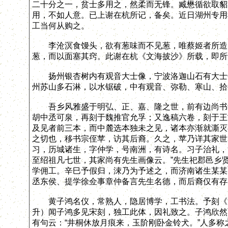
二十分之一，贫士多用之，然柔而无锋。臧懋循欲取貂
用，不如人意。已上谢在杭所记，备矣。近日湖州专用
工当何从购之。
李沧溟食馒头，欲有葱味而不见葱，唯蔡姬者所造乃
葱，而以面塞其窍。此谢在杭《文海披沙》所载，即所谓
扬州银杏树内有观音大士像，宁波洛迦山石有大士竹
州苏山多石淋，以水锯破，中有观音、弥勒、寒山、拾
吾乡风雅盛于明弘、正、嘉、隆之世，前有边尚书华
胡中丞可泉，再刻于魏推官允孚；又逸稿六卷，刻于王
及见者前三本，而中麓选本独未之见，诸本亦渐就澌灭
之切也，移书宗侄苹，访其后裔。久之，苹乃详其家世
习，历城诸生，字仲学，号南洲，有诗名。习子治礼，
至绍祖凡七世，其家尚有先生画像云。”先生祀郡邑乡
学佣工。辛巳予假归，涑乃为予述之，而济南诸生某某
丞东侯、提学徐佥事章仲备言先生名德，而后裔仅有存
黄子鸿名仪，常熟人，隐居博学，工书法。予刻《渔
升）闻子鸿多见宋刻，独工此体，因礼致之。子鸿欣然
有句云：“井桐休放月痕来，玉阶刚卧金铃犬。”人多称