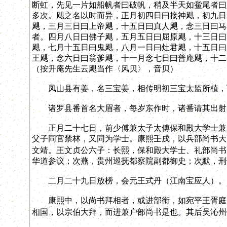
断虹，先见一片如船帆者曰破帆，稍及半天如鲎尾者曰
多次。飓之名以时而异，正月初四日曰接神飓，初九日
飓，三月三日曰上帝飓，十五日曰真人飓，念三日曰马
者。四月八日曰佛子飓，五月五日曰屈原飓，十三日曰
飓，七月十五日曰鬼飓，八月一日曰灶君飓，十五日曰
王飓，念六日曰翁爹飓，十一月念七日曰普庵飓，十二
（按升庵先生云飓当作〈风贝〉，音贝）
凤山县有姜，名三宝姜，相传明初三宝太监所植，
诸罗县番首名大眉者，每岁东作时，诸番请其出射，
正月二十七日，前少傅兼太子太傅保和殿大学士兼礼
父子同官禁林，又同为学士。康熙壬戌，以兵部尚书大
文靖。王文贞公六子：长熙，保和殿大学士、礼部尚书
华道参议；次燕，贵州巡抚都察院副都御史；次默，刑
二月二十九日放榜，会元王式丹（江南宝应人）。
康熙中，以尚书拜相者，或进部衔，如宛平王胥庭（
相国，以宗伯大拜，而进兼户部尚书是也。其后吴沁州