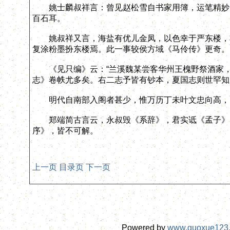
姚士麟叔祥言：曾见赵松雪自书家用簿，运笔精妙，
百石耳。
姚叔祥又言，海盐有优儿金凤，以色幸于严东楼，非
复涂粉墨扮东楼焉。此一事较侯方域《马伶传》更奇。
《见只编》云：“兰溪魏某尝客华州王槐野祭酒家，
志》卷帙尤多矣。右二志予皆有钞本，夏国志则世罕知
明代自南部入阁者甚少，惟万历丁未叶文忠向高，以
郑端简古言云，永叔毁《系辞》，君实诋《孟子》，
序》，皆不可解。
上一页
目录页
下一页
Powered by
www.guoxue123