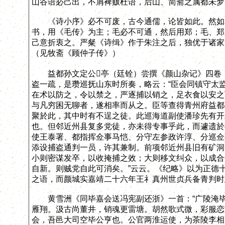
山谷语必己出，不屑裨贩杜语，后山、简斋之属都未梦
《诗小序》必不可废，古今通儒，论皆如此。然如郝
书，用《毛传》为主；毛必不可通，然后用郑；毛、郑
己意折衷之。严粲《诗缉》作于朱注之后，独优于诸家
（见牧斋《顾仲子传》）
益都孙文定公亭（廷铨）尝撰《颜山杂记》四卷，
盗一疏，是瓒巡抚山东时所奏，略云：“臣会同镇守太
在术以防之，令以禁之，严逐捕以销之，足衣食以安之
与凡穷困无聊者，遂相率而从之。臣等查得青州府益都
聚於此，其中时有不逞之徒。此巡海道副使潘珍先有开
也。但邻近州县复多党徒，亦未得专事乎此，而遽遗於
使王泰署、都指挥佥事马恺、分守左参政许淳、分巡佥
添设捕盗通判一员，许其兼制。前项邻近州县旧有矿洞
小则密谋发卒，以收掩捕之效；大则移文纠众，以成合
自新。则贼党自此可消矣。”云云。《纪略》以为正德
之语，而颜城实嘉靖二十六年王礻真州世贞兵备青判时
黄雪洲《同毕嘉会送冯宪副还浙》一首：“广陵淹毕
雁翔。汲古尚董井，销魂更雷塘。胡然歌式微，彩服恋
会，吾邑大司空毕公亨也。公官两淮运使，为茶陵李相