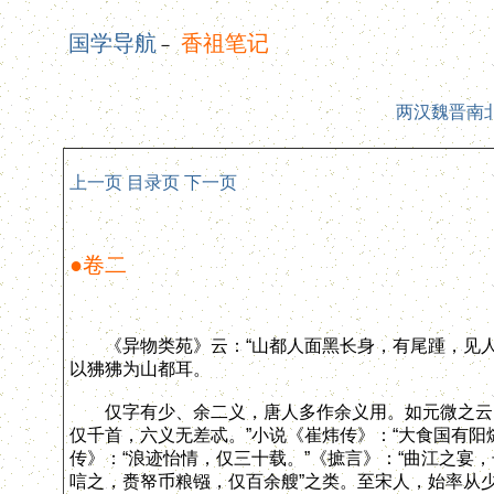
国学导航
香祖笔记
－
两汉魏晋南
上一页
目录页
下一页
●卷二
《异物类苑》云：“山都人面黑长身，有尾踵，见人
以狒狒为山都耳。
仅字有少、余二义，唐人多作余义用。如元微之云：“
仅千首，六义无差忒。”小说《崔炜传》：“大食国有阳
传》：“浪迹怡情，仅三十载。”《摭言》：“曲江之宴
唁之，赉帑币粮镪，仅百余艘”之类。至宋人，始率从