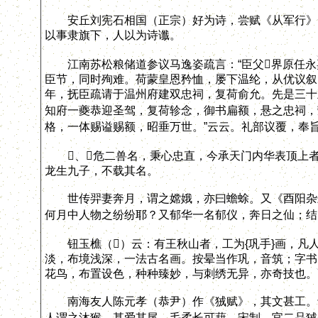
安丘刘宪石相国（正宗）好为诗，尝赋《从军行》云
以事隶旗下，人以为诗谶。
江南苏松粮储道参议马逸姿疏言：“臣父界原任永
臣节，同时殉难。荷蒙皇恩矜恤，屡下温纶，从优议叙
年，抚臣疏请于温州府建双忠祠，复荷俞允。先是三十
知府一夔恭迎圣驾，复荷轸念，御书扁额，悬之忠祠，
格，一体赐谥赐额，昭垂万世。”云云。礼部议覆，奉旨
、危二兽名，秉心忠直，今承天门内华表顶上者
龙生九子，不载其名。
世传羿妻奔月，谓之嫦娥，亦曰蟾蜍。又《酉阳杂俎
何月中人物之纷纷耶？又郁华一名郁仪，奔日之仙；结
钮玉樵（）云：有王秋山者，工为{巩手}画，凡人
淡，布境浅深，一法古名画。按晕当作巩，音筑；字书
花鸟，布置设色，种种臻妙，与刺绣无异，亦奇技也。
南海友人陈元孝（恭尹）作《狨赋》，其文甚工。予
人谓之沐猴，甚爱其尾，毛柔长可藉。宋制，官二品狨