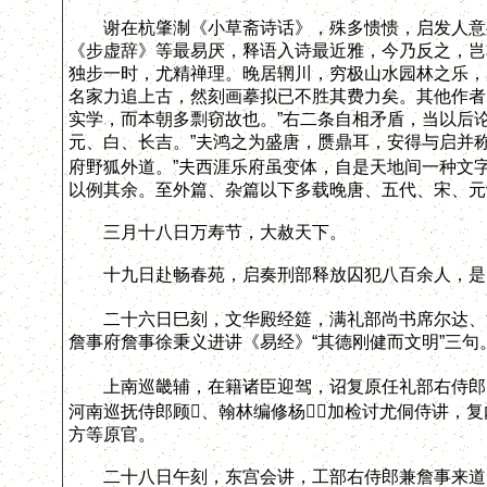
谢在杭肇淛《小草斋诗话》，殊多愦愦，启发人意处
《步虚辞》等最易厌，释语入诗最近雅，今乃反之，岂
独步一时，尤精禅理。晚居辋川，穷极山水园林之乐，唐
名家力追上古，然刻画摹拟已不胜其费力矣。其他作者
实学，而本朝多剽窃故也。”右二条自相矛盾，当以后
元、白、长吉。”夫鸿之为盛唐，赝鼎耳，安得与启并
府野狐外道。”夫西涯乐府虽变体，自是天地间一种文
以例其余。至外篇、杂篇以下多载晚唐、五代、宋、元
三月十八日万寿节，大赦天下。
十九日赴畅春苑，启奏刑部释放囚犯八百余人，是
二十六日巳刻，文华殿经筵，满礼部尚书席尔达、汉
詹事府詹事徐秉义进讲《易经》“其德刚健而文明”三句
上南巡畿辅，在籍诸臣迎驾，诏复原任礼部右侍郎田
河南巡抚侍郎顾、翰林编修杨，加检讨尤侗侍讲，
方等原官。
二十八日午刻，东宫会讲，工部右侍郎兼詹事来道、洗