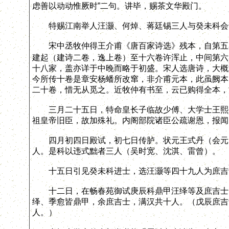
虑善以动动惟厥时”二句。讲毕，赐茶文华殿门。
特赐江南举人汪灏、何焯、蒋廷锡三人与癸未科会
宋中丞牧仲得王介甫《唐百家诗选》残本，自第五卷
建起（建诗二卷，逸上卷）至十六卷许浑止，中间第六
十八家，盖亦详于中晚而略于初盛。宋人选唐诗，大概
今所传十卷是章安杨蟠所改窜，非介甫元本，此虽阙本
二十卷，惜无从觅之。近牧仲有书至，云已购得全本，
三月二十五日，特命皇长子临故少傅、大学士王熙之
祖皇帝旧臣，故加殊礼。内阁部院诸臣公疏谢恩，报闻
四月初四日殿试，初七日传胪。状元王式丹（会元）
人。是科以违式黜者三人（吴时宽、沈淇、雷曾）。
十五日引见癸未科进士，选汪灏等四十九人为庶吉
十二日，在畅春苑御试庚辰科鼎甲汪绎等及庶吉士，
绎、季愈皆鼎甲，余庶吉士，满汉共十人。（戊辰庶吉
人。）