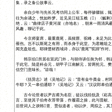
集，录之备公故事云。
余自少年与先长兄考功同上公车，每停骖辍轭，辄相
往为余诵之，恍如昨梦。近见吴江钮玉樵（）《觚剩
绝，云：“曲律店子黄河崖（亦地名），朝来一雨清风
风趣，聊记于此。
今京师宴席，最重鹿尾，虽猩唇、驼峰，未足为比。
罹伤。岂不以斯尾之有用，而杀身于此堂。为君雕俎之
闻充盘俎也。耶律楚材西域诗，亦以“鹿尾”“驼蹄”作对
韩宗伯所居在宣武门外，与胡侍讲任舆为邻，韩逝
于此宅。陆是科会元，胡甲子江南解元，皆两抡元。樊
信空门意味长。”谅哉！
《括异志》述《吴地记》云：“昔有金牛粪金，村民
牛耶？又一皋伯通耶？《吴地记》又云：“汉议郎皋伯
古今论世者以尹吉甫为名臣，徒以伐猃狁及《崧高》
言，至使其子伯奇衣苔带藻，作履霜之操，此与晋献、
后世词人之谀韩胄、贾似道者，动以伊、周拟之，其